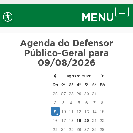
Ir ao conteúdo
Ir ao menu
Ir à busca
Alt+1
Alt+2
Alt+3
Alto contraste
A+
Aumentar fonte
Toggl
Alt+4
Alt+6
MENU
navig
A-
Diminuir fonte
Alt+7
Agenda do Defensor
Público-Geral para
09/08/2026
agosto 2026
Do
2ª
3ª
4ª
5ª
6ª
Sá
26
27
28
29
30
31
1
2
3
4
5
6
7
8
9
10
11
12
13
14
15
16
17
18
19
20
21
22
23
24
25
26
27
28
29