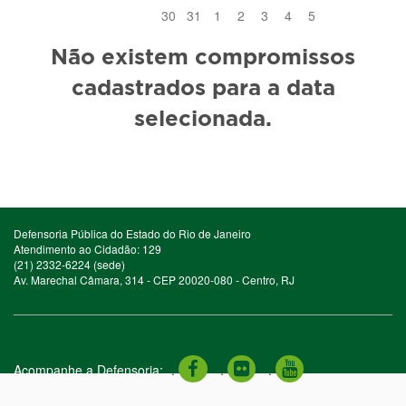
30
31
1
2
3
4
5
Não existem compromissos
cadastrados para a data
selecionada.
Defensoria Pública do Estado do Rio de Janeiro
Atendimento ao Cidadão: 129
(21) 2332-6224 (sede)
Av. Marechal Câmara, 314 - CEP 20020-080 - Centro, RJ
Acompanhe a Defensoria:
.
.
.