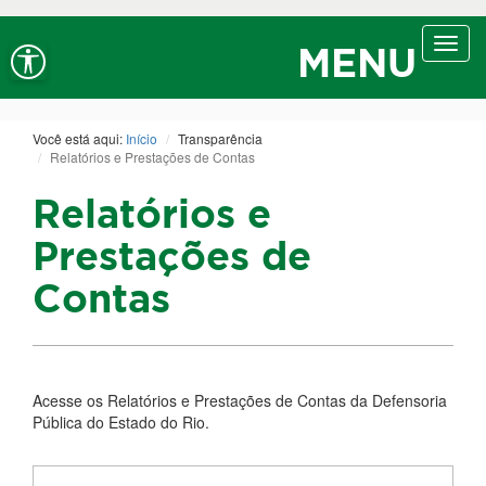
Ir ao conteúdo
Ir ao menu
Ir à busca
Alt+1
Alt+2
Alt+3
Alto contraste
A+
Aumentar fonte
Toggl
Alt+4
Alt+6
MENU
navig
A-
Diminuir fonte
Alt+7
Você está aqui:
Início
Transparência
Relatórios e Prestações de Contas
Relatórios e
Prestações de
Contas
Acesse os Relatórios e Prestações de Contas da Defensoria
Pública do Estado do Rio.