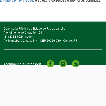
DPGERJ N° 947/2018
, e sujeito a correções e melhorias contínuas.
Defensoria Pública do Estado do Rio de Janeiro
Atendimento ao Cidadão: 129
(21) 2332-6224 (sede)
Av. Marechal Câmara, 314 - CEP 20020-080 - Centro, RJ
Acompanhe a Defensoria:
.
.
.