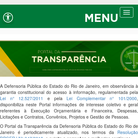
Ir ao conteúdo
Ir ao menu
Ir à busca
Alt+1
Alt+2
Alt+3
Alto contraste
A+
Aumentar fonte
Toggl
Alt+4
Alt+6
MENU
navig
A-
Diminuir fonte
Alt+7
A Defensoria Pública do Estado do Rio de Janeiro, em observância à
garantia constitucional do acesso à informação, regulamentada pela
Lei n° 12.527/2011
e pela
Lei Complementar n° 101/2000
,
disponibiliza neste Portal informações de interesse coletivo e geral
referentes à Execução Orçamentária e Financeira, Despesas,
Licitações e Contratos, Convênios, Projetos e Gestão de Pessoas.
O Portal da Transparência da Defensoria Pública do Estado do Rio de
Janeiro é periodicamente atualizado, nos termos da
Resolução