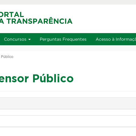
u
Ir à busca
Alto contraste
A+
Aumentar font
Alt+2
Alt+3
Alt+4
Concursos
Perguntas Frequentes
Acesso à Informaç
 Público
ensor Público