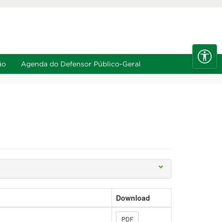
e
A-
Diminuir fonte
Alt+6
Alt+7
ão
Agenda do Defensor Público-Geral
Download
PDF