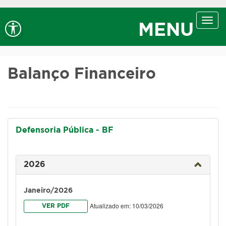
Ir ao conteúdo
Ir ao menu
Ir à busca
Alt+1
Alt+2
Alt+3
Alto contraste
A+
Aumentar fonte
Toggl
Alt+4
Alt+6
MENU
navig
A-
Diminuir fonte
Alt+7
Balanço Financeiro
Defensoria Pública - BF
2026
Janeiro/2026
Atualizado em: 10/03/2026
VER PDF