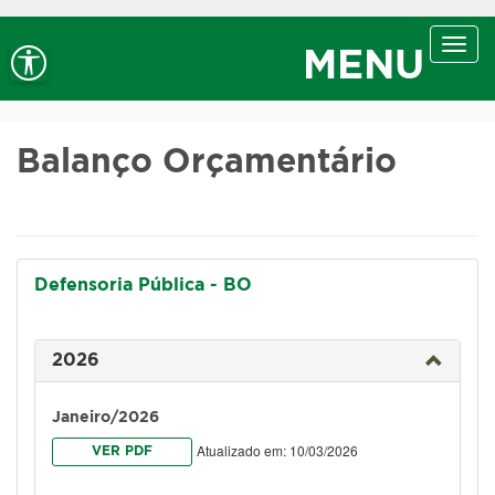
Ir ao conteúdo
Ir ao menu
Ir à busca
Alt+1
Alt+2
Alt+3
Alto contraste
A+
Aumentar fonte
Toggl
Alt+4
Alt+6
MENU
navig
A-
Diminuir fonte
Alt+7
Balanço Orçamentário
Defensoria Pública - BO
2026
Janeiro/2026
Atualizado em: 10/03/2026
VER PDF