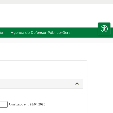
e
A-
Diminuir fonte
Alt+6
Alt+7
ão
Agenda do Defensor Público-Geral
Atualizado em: 28/04/2026