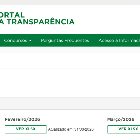
u
Ir à busca
Alto contraste
A+
Aumentar font
Alt+2
Alt+3
Alt+4
Concursos
Perguntas Frequentes
Acesso à Informaç
Fevereiro/2026
Março/2026
Atualizado em: 31/03/2026
VER XLSX
VER XLSX