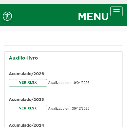
Ir ao conteúdo
Ir ao menu
Ir à busca
Alt+1
Alt+2
Alt+3
Alto contraste
A+
Aumentar fonte
Toggl
Alt+4
Alt+6
MENU
navig
A-
Diminuir fonte
Alt+7
Auxílio-livro
Acumulado/2026
Atualizado em: 10/04/2026
VER XLSX
Acumulado/2025
Atualizado em: 30/12/2025
VER XLSX
Acumulado/2024