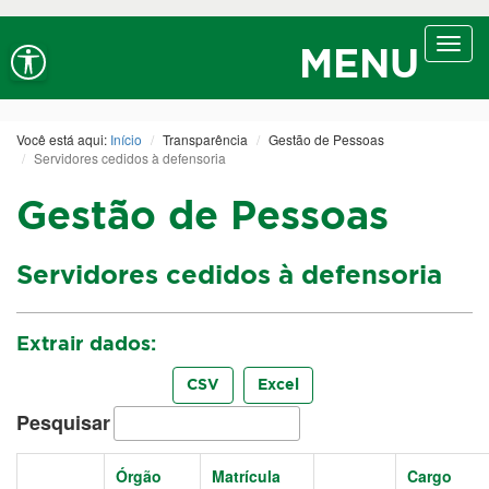
Ir ao conteúdo
Ir ao menu
Ir à busca
Al
Alt+1
Alt+2
Alt+3
A-
Diminuir fonte
Toggl
Alt+7
MENU
navig
Você está aqui:
Início
Transparência
Gestão de Pessoas
Servidores cedidos à defensoria
Gestão de Pessoas
Servidores cedidos à defensoria
Extrair dados:
CSV
Excel
Pesquisar
Órgão
Matrícula
Cargo