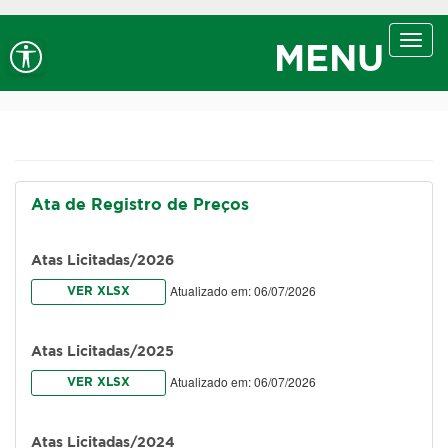
Ir ao conteúdo
Ir ao menu
Ir à busca
Alt+1
Alt+2
Alt+3
Alto contraste
A+
Aumentar fonte
Toggl
Alt+4
Alt+6
MENU
navig
A-
Diminuir fonte
Alt+7
Ata de Registro de Preços
Atas Licitadas/2026
Atualizado em: 06/07/2026
VER XLSX
Atas Licitadas/2025
Atualizado em: 06/07/2026
VER XLSX
Atas Licitadas/2024