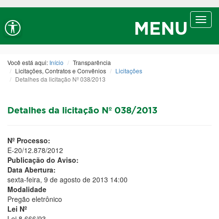
Ir ao conteúdo
Ir ao menu
Ir à busca
Alt+1
Alt+2
Alt+3
Alto contraste
A+
Aumentar fonte
Toggl
Alt+4
Alt+6
MENU
navig
A-
Diminuir fonte
Alt+7
Você está aqui:
Início
Transparência
Licitações, Contratos e Convênios
Licitações
Detalhes da licitação Nº 038/2013
Detalhes da licitação Nº 038/2013
Nº Processo:
E-20/12.878/2012
Publicação do Aviso:
Data Abertura:
sexta-feira, 9 de agosto de 2013 14:00
Modalidade
Pregão eletrônico
Lei Nº
Lei 8.666/93