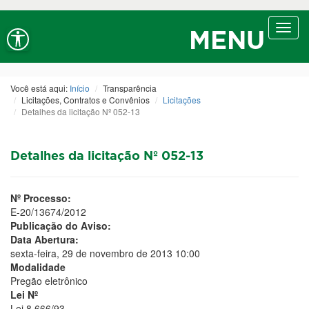
Ir ao conteúdo
Ir ao menu
Ir à busca
Alt+1
Alt+2
Alt+3
Alto contraste
A+
Aumentar fonte
Toggl
Alt+4
Alt+6
MENU
navig
A-
Diminuir fonte
Alt+7
Você está aqui:
Início
Transparência
Licitações, Contratos e Convênios
Licitações
Detalhes da licitação Nº 052-13
Detalhes da licitação Nº 052-13
Nº Processo:
E-20/13674/2012
Publicação do Aviso:
Data Abertura:
sexta-feira, 29 de novembro de 2013 10:00
Modalidade
Pregão eletrônico
Lei Nº
Lei 8.666/93