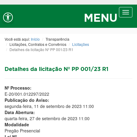
Ir ao conteúdo
Ir ao menu
Ir à busca
Alt+1
Alt+2
Alt+3
Alto contraste
A+
Aumentar fonte
Toggl
Alt+4
Alt+6
MENU
navig
A-
Diminuir fonte
Alt+7
Você está aqui:
Início
Transparência
Licitações, Contratos e Convênios
Licitações
Detalhes da licitação Nº PP 001/23 R1
Detalhes da licitação Nº PP 001/23 R1
Nº Processo:
E-20/001.012297/2022
Publicação do Aviso:
segunda-feira, 11 de setembro de 2023 11:00
Data Abertura:
quarta-feira, 27 de setembro de 2023 11:00
Modalidade
Pregão Presencial
Lei Nº