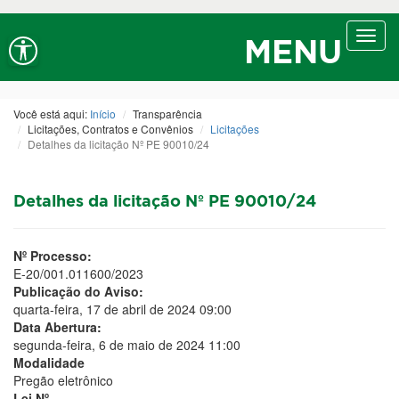
Ir ao conteúdo
Ir ao menu
Ir à busca
Alt+1
Alt+2
Alt+3
Alto contraste
A+
Aumentar fonte
Toggl
Alt+4
Alt+6
MENU
navig
A-
Diminuir fonte
Alt+7
Você está aqui:
Início
Transparência
Licitações, Contratos e Convênios
Licitações
Detalhes da licitação Nº PE 90010/24
Detalhes da licitação Nº PE 90010/24
Nº Processo:
E-20/001.011600/2023
Publicação do Aviso:
quarta-feira, 17 de abril de 2024 09:00
Data Abertura:
segunda-feira, 6 de maio de 2024 11:00
Modalidade
Pregão eletrônico
Lei Nº