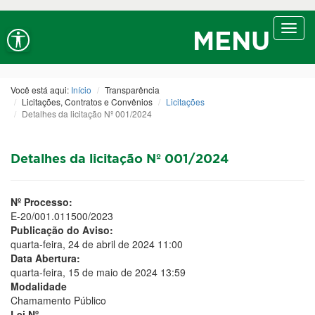
Ir ao conteúdo
Ir ao menu
Ir à busca
Alt+1
Alt+2
Alt+3
Alto contraste
A+
Aumentar fonte
Toggl
Alt+4
Alt+6
MENU
navig
A-
Diminuir fonte
Alt+7
Você está aqui:
Início
Transparência
Licitações, Contratos e Convênios
Licitações
Detalhes da licitação Nº 001/2024
Detalhes da licitação Nº 001/2024
Nº Processo:
E-20/001.011500/2023
Publicação do Aviso:
quarta-feira, 24 de abril de 2024 11:00
Data Abertura:
quarta-feira, 15 de maio de 2024 13:59
Modalidade
Chamamento Público
Lei Nº