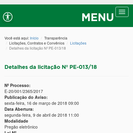
Ir ao conteúdo
Ir ao menu
Ir à busca
Alt+1
Alt+2
Alt+3
Alto contraste
A+
Aumentar fonte
Toggl
Alt+4
Alt+6
MENU
navig
A-
Diminuir fonte
Alt+7
Você está aqui:
Início
Transparência
Licitações, Contratos e Convênios
Licitações
Detalhes da licitação Nº PE-013/18
Detalhes da licitação Nº PE-013/18
Nº Processo:
E-20/001/2365/2017
Publicação do Aviso:
sexta-feira, 16 de março de 2018 09:00
Data Abertura:
segunda-feira, 9 de abril de 2018 11:00
Modalidade
Pregão eletrônico
Lei Nº