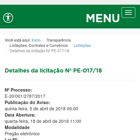
Ir ao conteúdo
Ir ao menu
Ir à busca
Alt+1
Alt+2
Alt+3
Alto contraste
A+
Aumentar fonte
Toggl
Alt+4
Alt+6
MENU
navig
A-
Diminuir fonte
Alt+7
Você está aqui:
Início
Transparência
Licitações, Contratos e Convênios
Licitações
Detalhes da licitação Nº PE-017/18
Detalhes da licitação Nº PE-017/18
Nº Processo:
E-20/001/2787/2017
Publicação do Aviso:
quinta-feira, 5 de abril de 2018 09:00
Data Abertura:
quarta-feira, 18 de abril de 2018 11:00
Modalidade
Pregão eletrônico
Lei Nº