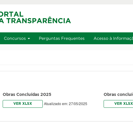
u
Ir à busca
Alto contraste
A+
Aumentar font
Alt+2
Alt+3
Alt+4
Concursos
Perguntas Frequentes
Acesso à Informaç
Obras Concluídas 2025
Obras conclu
Atualizado em: 27/05/2025
VER XLSX
VER XLSX