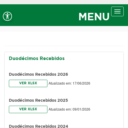
Ir ao conteúdo
Ir ao menu
Ir à busca
Alt+1
Alt+2
Alt+3
Alto contraste
A+
Aumentar fonte
Toggl
Alt+4
Alt+6
MENU
navig
A-
Diminuir fonte
Alt+7
Duodécimos Recebidos
Duodécimos Recebidos 2026
Atualizado em: 17/06/2026
VER XLSX
Duodécimos Recebidos 2025
Atualizado em: 09/01/2026
VER XLSX
Duodécimos Recebidos 2024