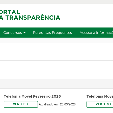
u
Ir à busca
Alto contraste
A+
Aumentar font
Alt+2
Alt+3
Alt+4
Concursos
Perguntas Frequentes
Acesso à Informaç
Telefonia Móvel Fevereiro 2026
Telefonia Móv
Atualizado em: 26/03/2026
VER XLSX
VER XLSX